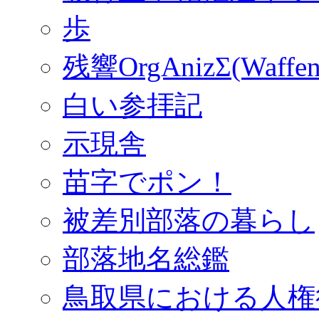
歩
残響OrgAnizΣ(Waffen
白い参拝記
示現舎
苗字でポン！
被差別部落の暮らし
部落地名総鑑
鳥取県における人権