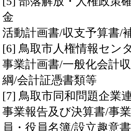
[5] 部落解放・人権政
金
活動計画書/収支予算書/
[6] 鳥取市人権情報セン
事業計画書/一般化会計
綱/会計証憑書類等
[7] 鳥取市同和問題企
事業報告及び決算書/事業
員・役員名簿/設立趣意書