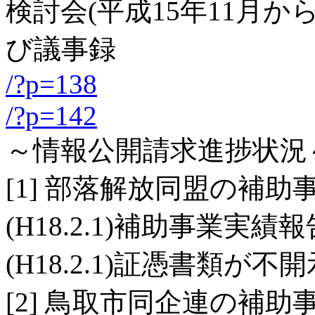
検討会(平成15年11月か
び議事録
/?p=138
/?p=142
～情報公開請求進捗状況
[1] 部落解放同盟の補
(H18.2.1)補助事業実
(H18.2.1)証憑書類が不
[2] 鳥取市同企連の補