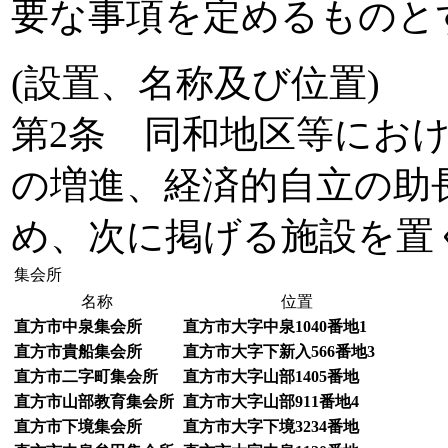
要な事項を定めるものと
(設置、名称及び位置)
第2条 同和地区等にお
の増進、経済的自立の助
め、次に掲げる施設を置
集会所
名称
位置
直方市中泉集会所
直方市大字中泉1040番地1
直方市貴船集会所
直方市大字下新入566番地3
直方市二字町集会所
直方市大字山部1405番地
直方市山部教育集会所
直方市大字山部911番地4
直方市下境集会所
直方市大字下境3234番地