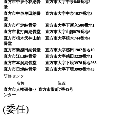
直方市中泉今林納骨
直方市大字中泉848番地2
堂
直方市中泉牟田納骨
直方市大字中泉1027番地3
堂
直方市行定納骨堂
直方市大字下新入500番地1
直方市北打向納骨堂
直方市大字山部879番地6
直方市植木天神山納
直方市大字植木744番地4
骨堂
直方市新感田納骨堂
直方市大字感田1902番地10
直方市江口納骨堂
直方市大字感田3229番地1
直方市本洞納骨堂
直方市大字下境3978番地265
直方市日焼納骨堂
直方市大字下境3909番地43
研修センター
名称
位置
直方市人権研修セ
直方市殿町7番45号
ンター
(委任)