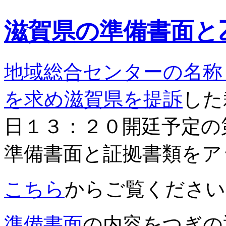
和
と
滋賀県の準備書面と
在
日」
１
月
地域総合センターの名称
号
印
刷
を求め滋賀県を提訴
した
版
発
日１３：２０開廷予定の
売
開
始
準備書面と証拠書類をア
は
こちら
からご覧ください
準備書面
の内容をつぎの