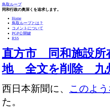
鳥取ループ
同和行政の奥深くを追求します。
Home
鳥取ループとは？
コメントについて
PGP公開鍵
RSS
直方市 同和施設所
地 全文を削除 九
西日本新聞に、
このよう
た。