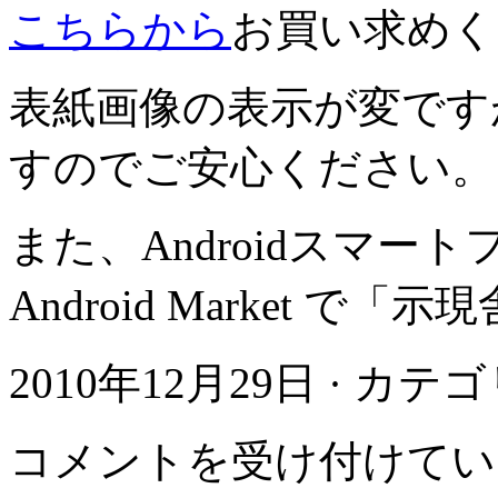
こちらから
お買い求めく
表紙画像の表示が変です
すのでご安心ください。
また、Androidスマ
Android Market 
2010年12月29日 · カテ
月
コメントを受け付けてい
刊
「同