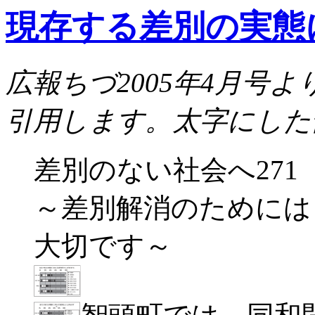
在
現存する差別の実態
す
る
と
い
広報ちづ2005年4月号
う
結
果
引用します。太字にした
を
出
す
差別のない社会へ271
た
め
の
～差別解消のためには
意
識
大切です～
調
査
は