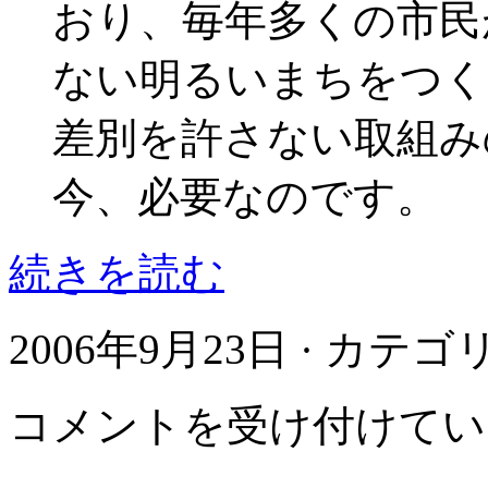
おり、毎年多くの市民
ない明るいまちをつく
差別を許さない取組み
今、必要なのです。
続きを読む
2006年9月23日 · カテ
差
コメントを受け付けてい
別
は
存