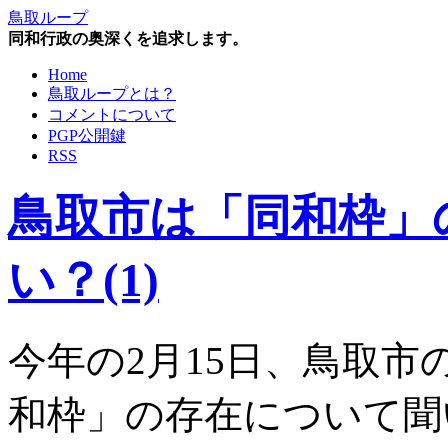
鳥取ループ
同和行政の奥深くを追求します。
Home
鳥取ループとは？
コメントについて
PGP公開鍵
RSS
鳥取市は「同和枠」
い？(1)
今年の2月15日、鳥取
和枠」の存在について聞