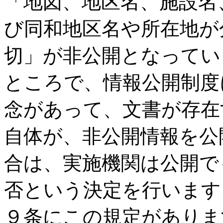
「地図、地区名、施設名
て
再
び同和地区名や所在地が
度
異
議
切」が非公開となってい
申
し
ところで、情報公開制度
立
て
し
念があって、文書が存在
ま
し
自体が、非公開情報を公
た
は
合は、実施機関は公開で
否という決定を行います
９条にこの規定がありま