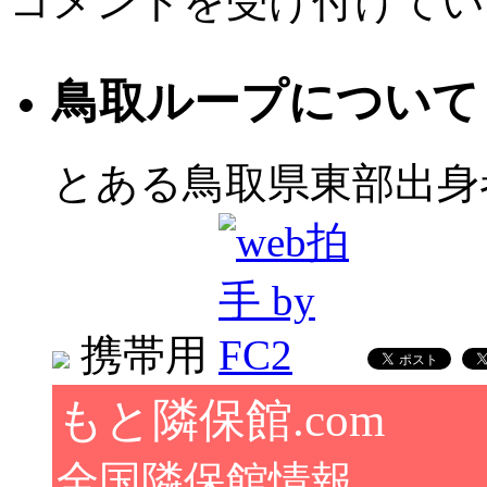
コメントを受け付けてい
高
裁
か
ら
鳥取ループについて
記
録
到
達
とある鳥取県東部出身
通
知
書
が
届
き
ま
携帯用
し
た
は
もと隣保館.com
全国隣保館情報