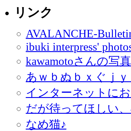
リンク
AVALANCHE-Bulleti
ibuki interpress' phot
kawamotoさんの写
あｗｂぬｂｘぐｊｙ
インターネットにお
だが待ってほしい、
なめ猫♪