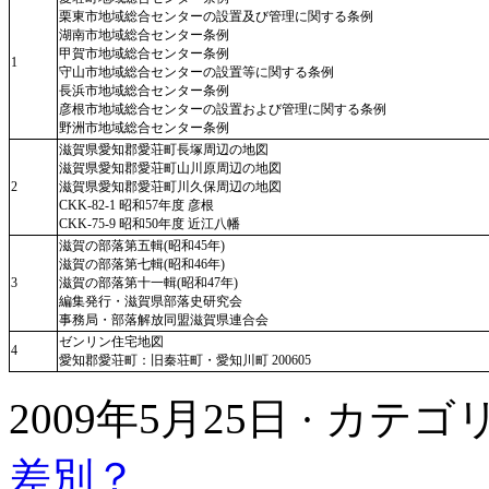
栗東市地域総合センターの設置及び管理に関する条例
湖南市地域総合センター条例
甲賀市地域総合センター条例
1
守山市地域総合センターの設置等に関する条例
長浜市地域総合センター条例
彦根市地域総合センターの設置および管理に関する条例
野洲市地域総合センター条例
滋賀県愛知郡愛荘町長塚周辺の地図
滋賀県愛知郡愛荘町山川原周辺の地図
2
滋賀県愛知郡愛荘町川久保周辺の地図
CKK-82-1 昭和57年度 彦根
CKK-75-9 昭和50年度 近江八幡
滋賀の部落第五輯(昭和45年)
滋賀の部落第七輯(昭和46年)
3
滋賀の部落第十一輯(昭和47年)
編集発行・滋賀県部落史研究会
事務局・部落解放同盟滋賀県連合会
ゼンリン住宅地図
4
愛知郡愛荘町：旧秦荘町・愛知川町 200605
2009年5月25日 · カテ
差別？