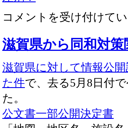
滋
コメントを受け付けてい
賀
県
の
同
滋賀県から同和対策
和
対
策
関
滋賀県に対して情報公開
連
文
書
た件
で、去る5月8日付
の
全
た。
面
公
開
公文書一部公開決定書
を
求
め