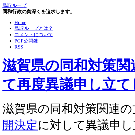
鳥取ループ
同和行政の奥深くを追求します。
Home
鳥取ループとは？
コメントについて
PGP公開鍵
RSS
滋賀県の同和対策関
て再度異議申し立て
滋賀県の同和対策関連の
開決定
に対して異議申し