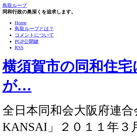
鳥取ループ
同和行政の奥深くを追求します。
Home
鳥取ループとは？
コメントについて
PGP公開鍵
RSS
横須賀市の同和住宅
が…
全日本同和会大阪府連合
KANSAI」２０１１年