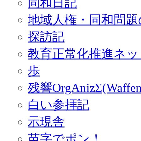
同和日記
地域人権・同和問題
探訪記
教育正常化推進ネッ
歩
残響OrgAnizΣ(Waffen
白い参拝記
示現舎
苗字でポン！