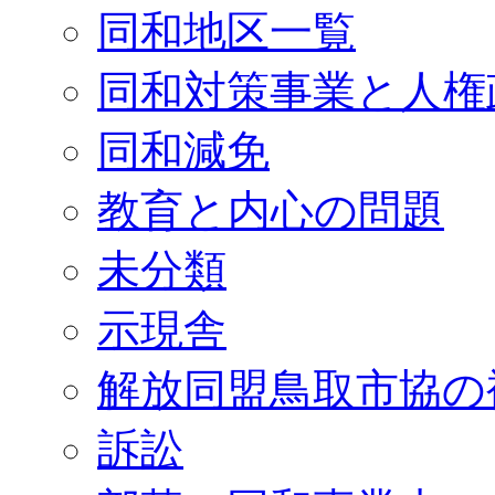
同和地区一覧
同和対策事業と人権
同和減免
教育と内心の問題
未分類
示現舎
解放同盟鳥取市協の
訴訟