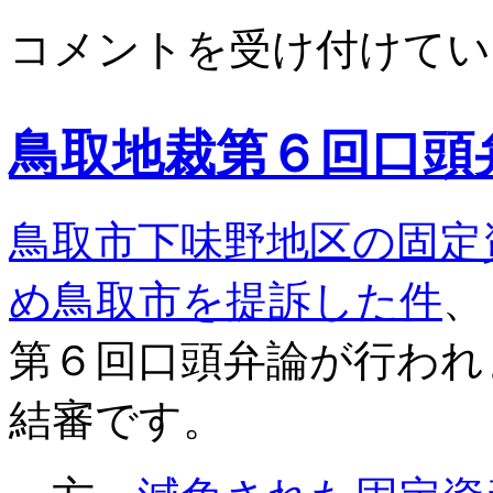
横
コメントを受け付けてい
須
賀
市
の
鳥取地裁第６回口頭
同
和
住
宅
鳥取市下味野地区の固定
に
つ
い
め鳥取市を提訴した件
、
て、
こ
第６回口頭弁論が行われ
ん
な
記
結審です。
事
が…
は