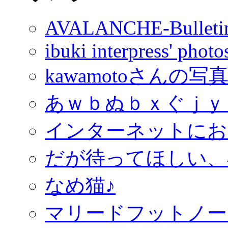
AVALANCHE-Bulleti
ibuki interpress' phot
kawamotoさんの写
あｗｂぬｂｘぐｊｙ
インターネットにお
だが待ってほしい、
なめ猫♪
マリードフットノー