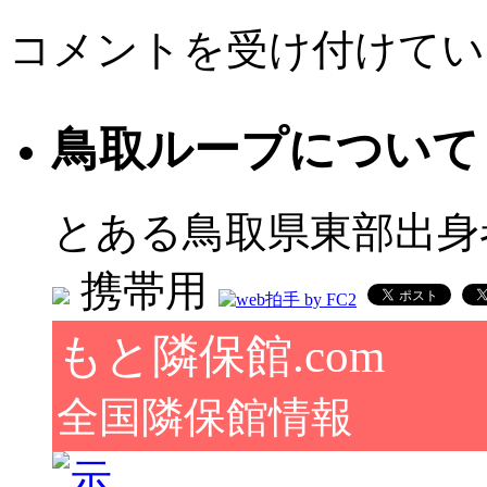
鳥
コメントを受け付けてい
取
地
裁
第
鳥取ループについて
６
回
口
頭
とある鳥取県東部出身
弁
論
携帯用
は
もと隣保館.com
全国隣保館情報