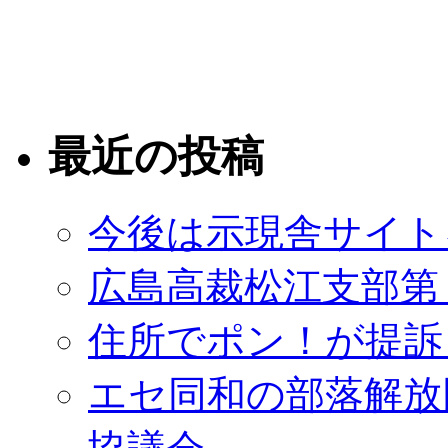
最近の投稿
今後は示現舎サイト
広島高裁松江支部第
住所でポン！が提訴
エセ同和の部落解放