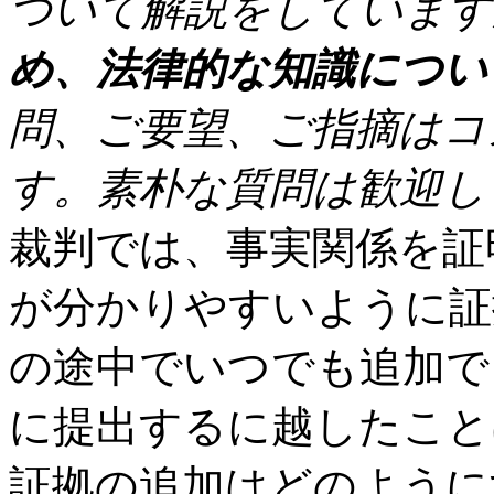
ついて解説をしています
い
け
め、法律的な知識につい
な
い
も
問、ご要望、ご指摘はコ
の
が
す。素朴な質問は歓迎し
見
え
て
裁判では、事実関係を証
い
る
件
が分かりやすいように証
に
つ
の途中でいつでも追加で
い
て
は
に提出するに越したこと
証拠の追加はどのように