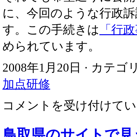
に、今回のような行政訴
す。この手続きは
「行政
められています。
2008年1月20日 · カテ
加点研修
鳥
コメントを受け付けてい
取
県
情
報
鳥取県のサイトで見
公