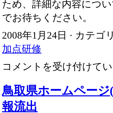
ため、詳細な内容につい
でお待ちください。
2008年1月24日 · カテ
加点研修
県
コメントを受け付けてい
側
の
答
弁
鳥取県ホームページ
書
到
達
報流出
は