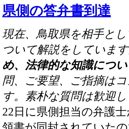
頭
県側の答弁書到達
弁
論
は
現在、鳥取県を相手とし
ついて解説をしています
め、法律的な知識につい
問、ご要望、ご指摘はコ
す。素朴な質問は歓迎し
22日に県側担当の弁護
領書が同封されていたの