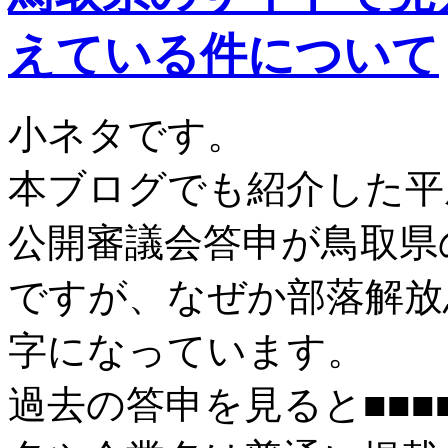
開
条
えている件について
例
の
使
い
小ネタです。
方
は
本ブログでも紹介した平
公開審議会答申が鳥取県
ですが、なぜか部落解放
字になっています。
過去の答申を見ると■■■■