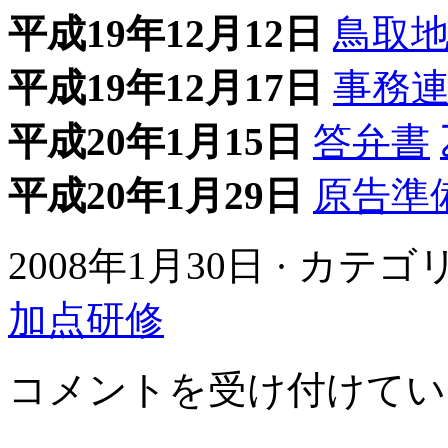
平成19年12月12日
鳥取
平成19年12月17日
事務
平成20年1月15日
答弁書
平成20年1月29日
原告準備
2008年1月30日 · カテ
加点研修
第
コメントを受け付けてい
１
回
口