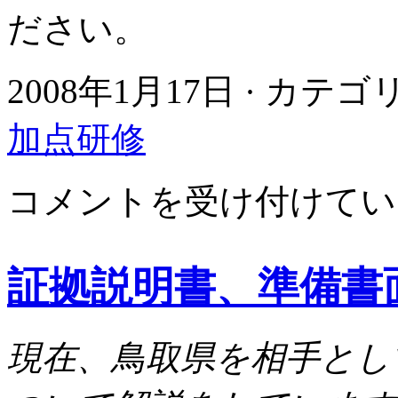
ださい。
2008年1月17日 · カテ
加点研修
鳥
コメントを受け付けてい
取
県
の
サ
証拠説明書、準備書
イ
ト
で
見
現在、鳥取県を相手とし
え
て
は