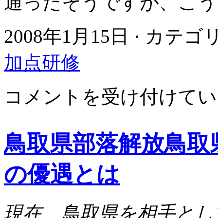
通ったそうですが、こう
2008年1月15日 · カテ
加点研修
証
コメントを受け付けてい
拠
説
明
書、
鳥取県部落解放鳥取
準
備
書
の優遇とは
面
提
出
は
現在、鳥取県を相手とし