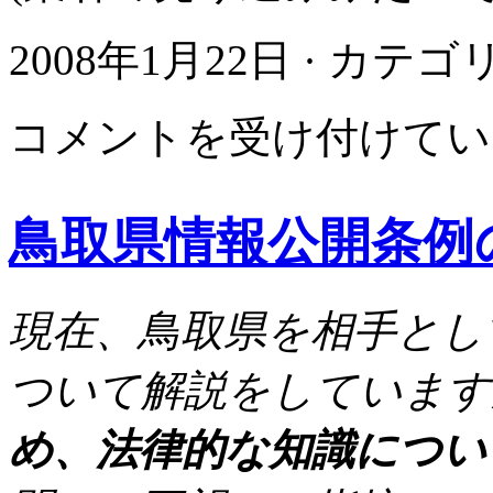
2008年1月22日 · カテ
鳥
コメントを受け付けてい
取
県
ホ
ー
鳥取県情報公開条例
ム
ペ
ー
ジ
現在、鳥取県を相手とし
(と
り
ネ
ついて解説をしています
ッ
ト)
め、法律的な知識につい
か
ら
個