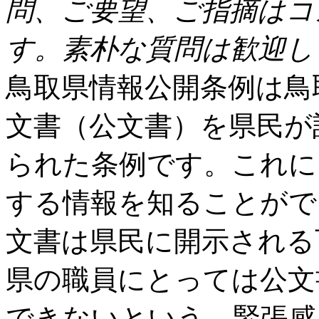
問、ご要望、ご指摘はコ
人
情
す。素朴な質問は歓迎し
報
流
出
鳥取県情報公開条例は鳥
は
文書（公文書）を県民が
られた条例です。これに
する情報を知ることがで
文書は県民に開示される
県の職員にとっては公文
できないという、緊張感