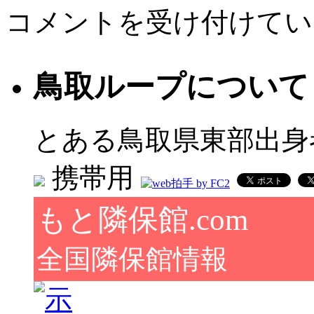
最
コメントを受け付けてい
高
裁
が
上
鳥取ループについて
告
棄
却、
広
とある鳥取県東部出身
島
高
携帯用
裁
松
江
もと隣保館.com
支
部
の
全国隣保館情報
判
決
が
確