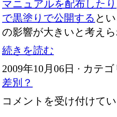
マニュアルを配布したり
で黒塗りで公開する
とい
の影響が大きいと考えら
続きを読む
2009年10月06日 · カテ
差別？
東
コメントを受け付けてい
近
江
市