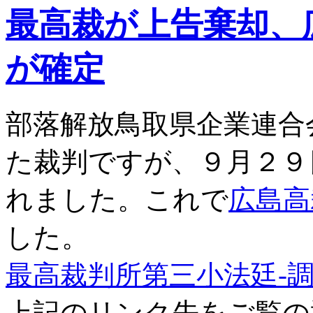
長
最高裁が上告棄却、
と
部
落
が確定
解
放
同
盟
部落解放鳥取県企業連合
の
政
策
た裁判ですが、９月２９
協
定
れました。これで
広島高
は
した。
最高裁判所第三小法廷-
上記のリンク先をご覧の