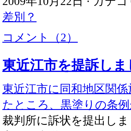
2009年10月22日 · カテ
差別？
コメント（2）
東近江市を提訴しま
東近江市に同和地区関係
たところ、黒塗りの条例
裁判所に訴状を提出しま