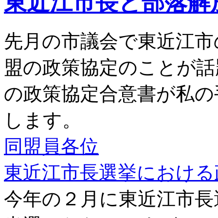
東近江市長と部落解
学
習
ネ
先月の市議会で東近江市
ッ
ト
の
盟の政策協定のことが話
講
師
の政策協定合意書が私の
の
選
定
します。
方
法
同盟員各位
は
東近江市長選挙における
今年の２月に東近江市長