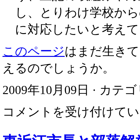
し、とりわけ学校から
に対応したいと考えて
このページ
はまだ生きて
えるのでしょうか。
2009年10月09日 · カテ
と
コメントを受け付けてい
っ
と
り
県
民