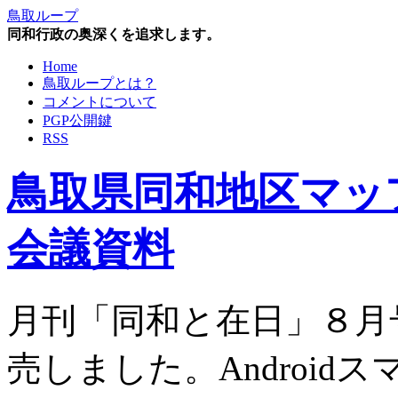
鳥取ループ
同和行政の奥深くを追求します。
Home
鳥取ループとは？
コメントについて
PGP公開鍵
RSS
鳥取県同和地区マッ
会議資料
月刊「同和と在日」８月号
売しました。Androi