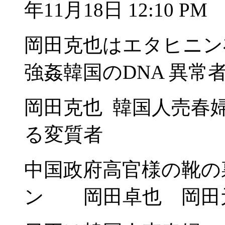
年11月18日 12:10 PM
岡田克也はエタヒニン
強姦韓国のDNA 異常
岡田克也 韓国人売春
る変質者
中国政府高官様の靴の
ン 岡田卓也 岡田