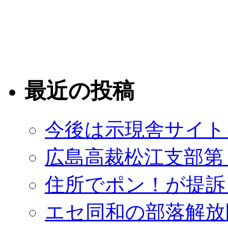
最近の投稿
今後は示現舎サイト
広島高裁松江支部第
住所でポン！が提訴
エセ同和の部落解放