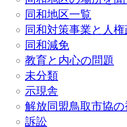
同和地区一覧
同和対策事業と人権
同和減免
教育と内心の問題
未分類
示現舎
解放同盟鳥取市協の
訴訟