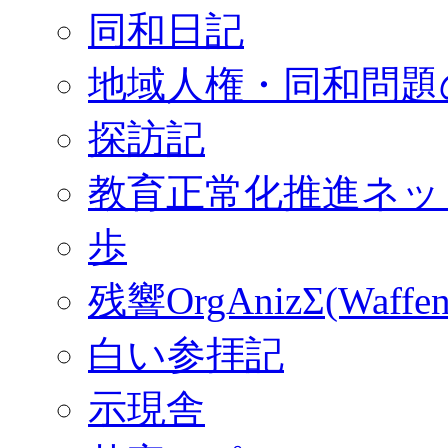
同和日記
地域人権・同和問題
探訪記
教育正常化推進ネッ
歩
残響OrgAnizΣ(Waffen
白い参拝記
示現舎