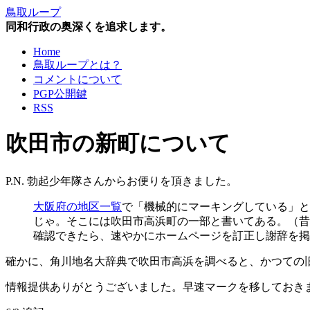
鳥取ループ
同和行政の奥深くを追求します。
Home
鳥取ループとは？
コメントについて
PGP公開鍵
RSS
吹田市の新町について
P.N. 勃起少年隊さんからお便りを頂きました。
大阪府の地区一覧
で「機械的にマーキングしている」と
じゃ。そこには吹田市高浜町の一部と書いてある。（昔
確認できたら、速やかにホームページを訂正し謝辞を掲
確かに、角川地名大辞典で吹田市高浜を調べると、かつての
情報提供ありがとうございました。早速マークを移しておき