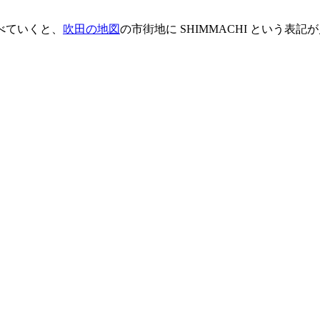
べていくと、
吹田の地図
の市街地に SHIMMACHI という表