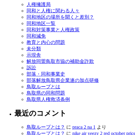
人権擁護局
同和と人権に関わる人々
同和地区の場所を聞くと差別？
同和地区一覧
同和対策事業と人権政策
同和減免
教育と内心の問題
未分類
示現舎
解放同盟鳥取市協の補助金詐欺
訴訟
部落・同和事業史
部落解放鳥取県企業連の加点研修
鳥取ループとは
鳥取県の同和問題
鳥取県人権救済条例
最近のコメント
鳥取ループとは？
に
praca 2 na 1
より
鳥取ループとは？
に
nike air yeezy 2 red october pric