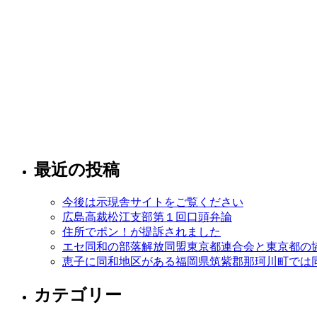
最近の投稿
今後は示現舎サイトをご覧ください
広島高裁松江支部第１回口頭弁論
住所でポン！が提訴されました
エセ同和の部落解放同盟東京都連合会と東京都の
恵子に同和地区がある福岡県筑紫郡那珂川町では
カテゴリー