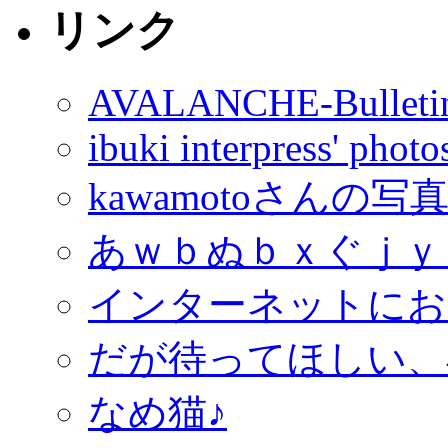
リンク
AVALANCHE-Bulleti
ibuki interpress' phot
kawamotoさんの写
あｗｂぬｂｘぐｊｙ
インターネットにお
だが待ってほしい、
なめ猫♪