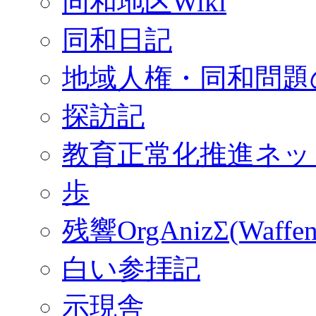
同和地区Wiki
同和日記
地域人権・同和問題
探訪記
教育正常化推進ネッ
歩
残響OrgAnizΣ(Waffen
白い参拝記
示現舎