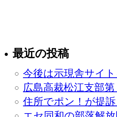
最近の投稿
今後は示現舎サイト
広島高裁松江支部第
住所でポン！が提訴
エセ同和の部落解放