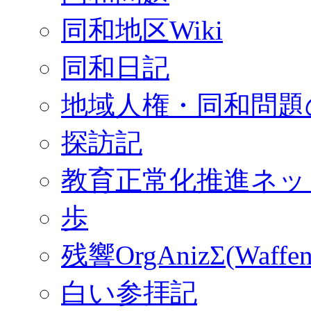
同和地区Wiki
同和日記
地域人権・同和問題
探訪記
教育正常化推進ネッ
歩
残響OrgAnizΣ(Waffen
白い参拝記