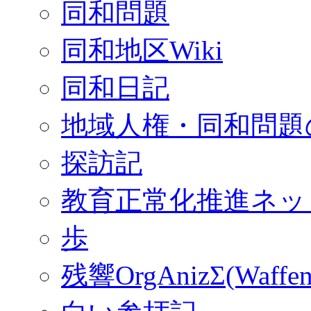
同和問題
同和地区Wiki
同和日記
地域人権・同和問題
探訪記
教育正常化推進ネッ
歩
残響OrgAnizΣ(Waffen