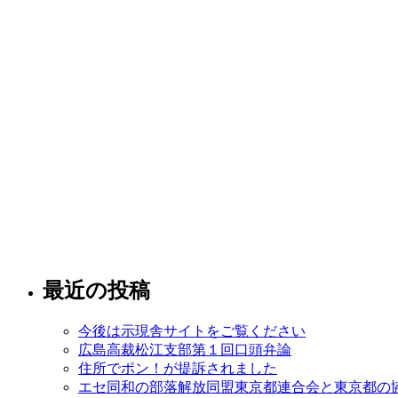
最近の投稿
今後は示現舎サイトをご覧ください
広島高裁松江支部第１回口頭弁論
住所でポン！が提訴されました
エセ同和の部落解放同盟東京都連合会と東京都の