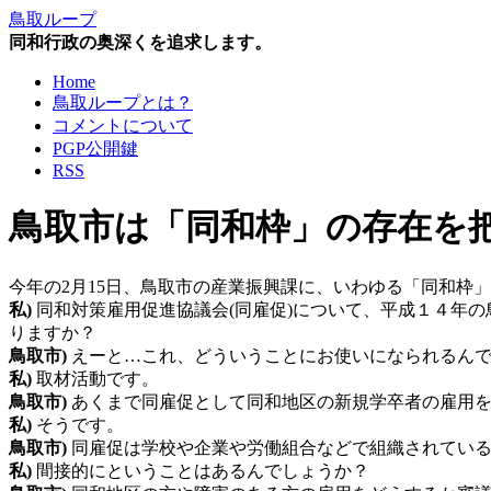
鳥取ループ
同和行政の奥深くを追求します。
Home
鳥取ループとは？
コメントについて
PGP公開鍵
RSS
鳥取市は「同和枠」の存在を把
今年の2月15日、鳥取市の産業振興課に、いわゆる「同和枠
私)
同和対策雇用促進協議会(同雇促)について、平成１４年
りますか？
鳥取市)
えーと…これ、どういうことにお使いになられるん
私)
取材活動です。
鳥取市)
あくまで同雇促として同和地区の新規学卒者の雇用
私)
そうです。
鳥取市)
同雇促は学校や企業や労働組合などで組織されてい
私)
間接的にということはあるんでしょうか？