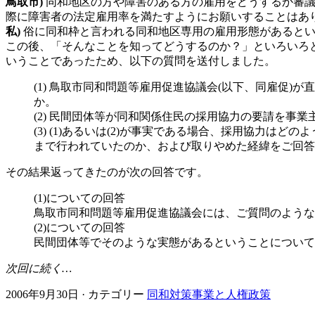
鳥取市)
同和地区の方や障害のある方の雇用をどうするか審
際に障害者の法定雇用率を満たすようにお願いすることはあ
私)
俗に同和枠と言われる同和地区専用の雇用形態があると
この後、「そんなことを知ってどうするのか？」といろいろ
いうことであったため、以下の質問を送付しました。
(1) 鳥取市同和問題等雇用促進協議会(以下、同雇促
か。
(2) 民間団体等が同和関係住民の採用協力の要請を事
(3) (1)あるいは(2)が事実である場合、採用協力
まで行われていたのか、および取りやめた経緯をご回答
その結果返ってきたのが次の回答です。
(1)についての回答
鳥取市同和問題等雇用促進協議会には、ご質問のような
(2)についての回答
民間団体等でそのような実態があるということについて
次回に続く…
2006年9月30日 · カテゴリー
同和対策事業と人権政策