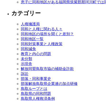
恵子に同和地区がある福岡県筑紫郡那珂川町では
カテゴリー
人権擁護局
同和と人権に関わる人々
同和地区の場所を聞くと差別？
同和地区一覧
同和対策事業と人権政策
同和減免
教育と内心の問題
未分類
示現舎
解放同盟鳥取市協の補助金詐欺
訴訟
部落・同和事業史
部落解放鳥取県企業連の加点研修
鳥取ループとは
鳥取県の同和問題
鳥取県人権救済条例