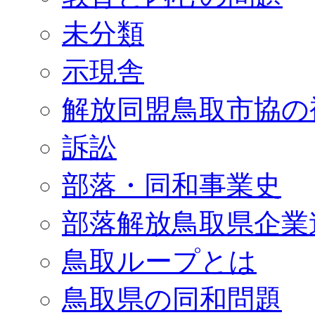
未分類
示現舎
解放同盟鳥取市協の
訴訟
部落・同和事業史
部落解放鳥取県企業
鳥取ループとは
鳥取県の同和問題