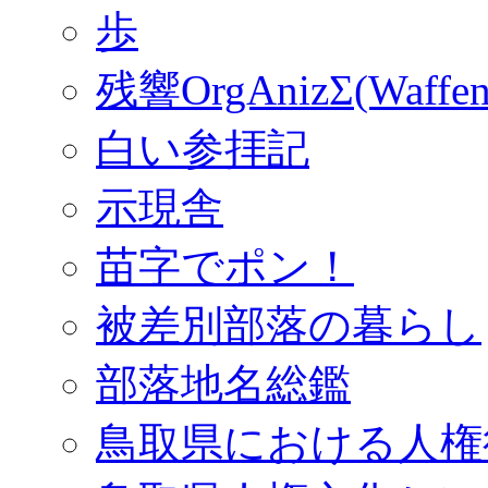
歩
残響OrgAnizΣ(Waffen
白い参拝記
示現舎
苗字でポン！
被差別部落の暮らし
部落地名総鑑
鳥取県における人権