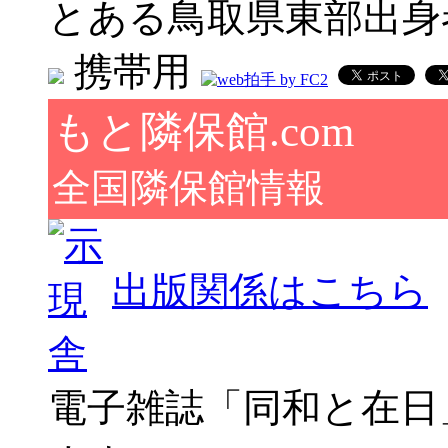
とある鳥取県東部出身
携帯用
もと隣保館.com
全国隣保館情報
出版関係はこちら
電子雑誌「同和と在日