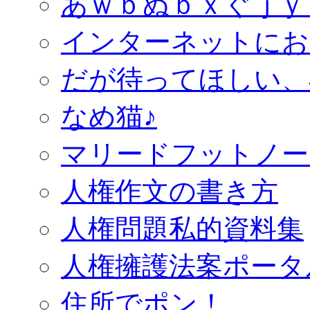
あｗｂぬｂｘぐｊｙ
インターネットにお
だが待ってほしい、
なめ猫♪
マリードフットノー
人権作文の書き方
人権問題私的資料集
人権擁護法案ポータ
住所でポン！