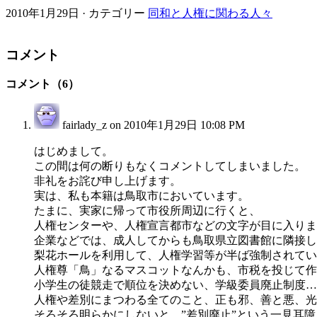
2010年1月29日 · カテゴリー
同和と人権に関わる人々
コメント
コメント（6）
fairlady_z on
2010年1月29日 10:08 PM
はじめまして。
この間は何の断りもなくコメントしてしまいました。
非礼をお詫び申し上げます。
実は、私も本籍は鳥取市においています。
たまに、実家に帰って市役所周辺に行くと、
人権センターや、人権宣言都市などの文字が目に入りま
企業などでは、成人してからも鳥取県立図書館に隣接し
梨花ホールを利用して、人権学習等が半ば強制されてい
人権尊「鳥」なるマスコットなんかも、市税を投じて作
小学生の徒競走で順位を決めない、学級委員廃止制度…
人権や差別にまつわる全てのこと、正も邪、善と悪、光
そろそろ明らかにしないと、”差別廃止”という一見耳