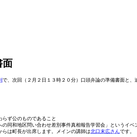
書面
判
で、次回（２月２日１３時２０分）口頭弁論の準備書面と、
わらず公のものであること
への同和地区問い合わせ差別事件真相報告学習会」というイベ
からは町長が出席します。メインの講師は
北口末広さん
です。