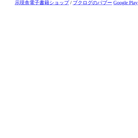
示現舎電子書籍ショップ
/
ブクログのパブー
Google