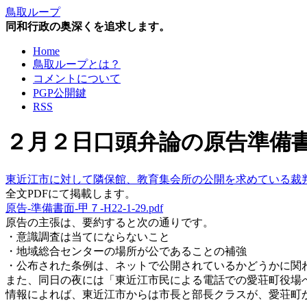
鳥取ループ
同和行政の奥深くを追求します。
Home
鳥取ループとは？
コメントについて
PGP公開鍵
RSS
２月２日口頭弁論の原告準備
東近江市に対して隣保館、教育集会所の公開を求めている裁
全文PDFにて掲載します。
原告-準備書面-甲７-H22-1-29.pdf
原告の主張は、要約すると次の通りです。
・意識調査は当てにならないこと
・地域総合センターの場所が公であることの補強
・公布された条例は、ネットで公開されているかどうかに関
また、同日の夜には「東近江市民による電話での愛荘町役場
情報によれば、東近江市からは市長と部長クラスが、愛荘町