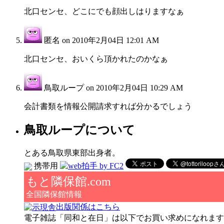
北口センセ、どこにでも顔出しはりますなぁ
匿名 on
2010年2月04日 12:01 AM
北口センセ、おいくら頂かれたのかなぁ
鳥取ループ on
2010年2月04日 10:29 AM
会計書類を情報公開請求すれば分かるでしょう
鳥取ループについて
とある鳥取県東部出身者。
携帯用
もと隣保館.com
全国隣保館情報
出版関係はこちら
電子雑誌「同和と在日」は以下でお買い求めになれます