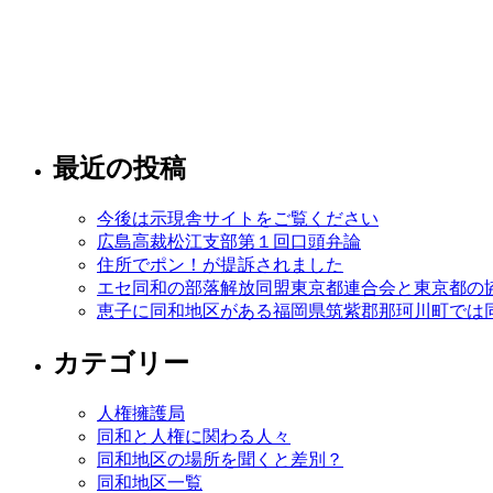
最近の投稿
今後は示現舎サイトをご覧ください
広島高裁松江支部第１回口頭弁論
住所でポン！が提訴されました
エセ同和の部落解放同盟東京都連合会と東京都の
恵子に同和地区がある福岡県筑紫郡那珂川町では
カテゴリー
人権擁護局
同和と人権に関わる人々
同和地区の場所を聞くと差別？
同和地区一覧